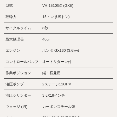
型式
VH-1510GX (GXE)
破砕力
15トン (USトン)
サイクルタイム
8秒
最大処理長
48cm
エンジン
ホンダ GX160 (3.6kw)
コントロールバルブ
オートリターン付
作業ポジション
縦・横兼用
油圧ポンプ
2ステージ11GPM
油圧シリンダー
3.5X18インチ
ウェッジ (刃)
カーボンスチール製