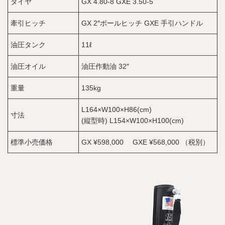
タイヤ
GX 4.80-8 GXE 3.50-5
牽引ヒッチ
GX 2″ボールヒッチ GXE 手引ハンドル
油圧タンク
11ℓ
油圧オイル
油圧作動油 32″
重量
135kg
L164×W100×H86(cm)
寸法
(縦型時) L154×W100×H100(cm)
標準小売価格
GX ¥598,000 GXE ¥568,000 （税別）